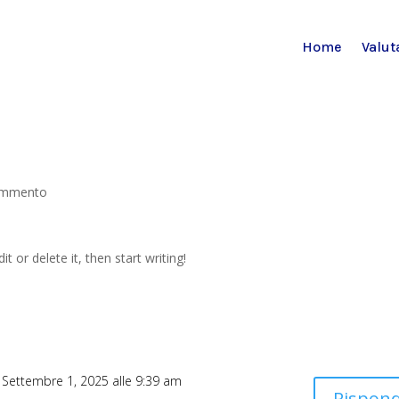
Home
Valut
ommento
t or delete it, then start writing!
l Settembre 1, 2025 alle 9:39 am
Rispond