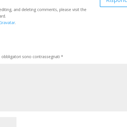
editing, and deleting comments, please visit the
ard.
Gravatar
.
i obbligatori sono contrassegnati
*